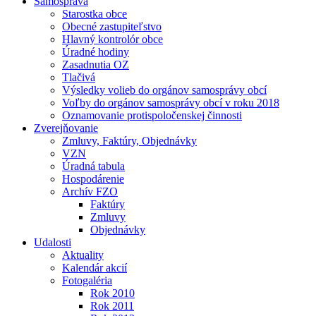
Samospráva
Starostka obce
Obecné zastupiteľstvo
Hlavný kontrolór obce
Úradné hodiny
Zasadnutia OZ
Tlačivá
Výsledky volieb do orgánov samosprávy obcí
Voľby do orgánov samosprávy obcí v roku 2018
Oznamovanie protispoločenskej činnosti
Zverejňovanie
Zmluvy, Faktúry, Objednávky
VZN
Úradná tabula
Hospodárenie
Archív FZO
Faktúry
Zmluvy
Objednávky
Udalosti
Aktuality
Kalendár akcií
Fotogaléria
Rok 2010
Rok 2011