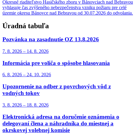
Okresné riaditeľstvo Hasičského zboru v Bánovciach nad Bebravou
vyhlasuje čas zvýšeného nebezpečenstva vzniku požiaru pre celé
územie okresu Bánovce nad Bebravou od 30.07.2026 do odvolania.
Úradná tabuľa
Pozvánka na zasadnutie OZ 13.8.2026
7. 8.
2026
–
14. 8.
2026
Informácia pre voliča o spôsobe hlasovania
6. 8.
2026
–
24. 10.
2026
Upozornenie na odber z povrchových vôd z
vodných tokov
3. 8.
2026
–
18. 8.
2026
Elektronická adresa na doručenie oznámenia o
delegovaní člena a náhradníka do miestnej a
okrskovej volebnej komisie