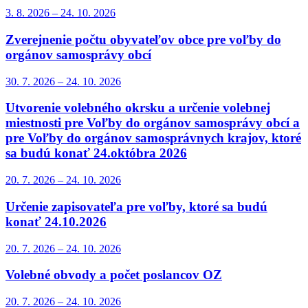
3. 8.
2026
–
24. 10.
2026
Zverejnenie počtu obyvateľov obce pre voľby do
orgánov samosprávy obcí
30. 7.
2026
–
24. 10.
2026
Utvorenie volebného okrsku a určenie volebnej
miestnosti pre Voľby do orgánov samosprávy obcí a
pre Voľby do orgánov samosprávnych krajov, ktoré
sa budú konať 24.októbra 2026
20. 7.
2026
–
24. 10.
2026
Určenie zapisovateľa pre voľby, ktoré sa budú
konať 24.10.2026
20. 7.
2026
–
24. 10.
2026
Volebné obvody a počet poslancov OZ
20. 7.
2026
–
24. 10.
2026