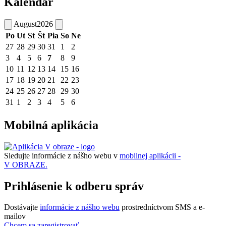
Kalendár
August
2026
Po
Ut
St
Št
Pia
So
Ne
27
28
29
30
31
1
2
3
4
5
6
7
8
9
10
11
12
13
14
15
16
17
18
19
20
21
22
23
24
25
26
27
28
29
30
31
1
2
3
4
5
6
Mobilná aplikácia
Sledujte informácie z nášho webu v
mobilnej aplikácii -
V OBRAZE.
Prihlásenie k odberu správ
Dostávajte
informácie z nášho webu
prostredníctvom SMS a e-
mailov
Chcem sa zaregistrovať