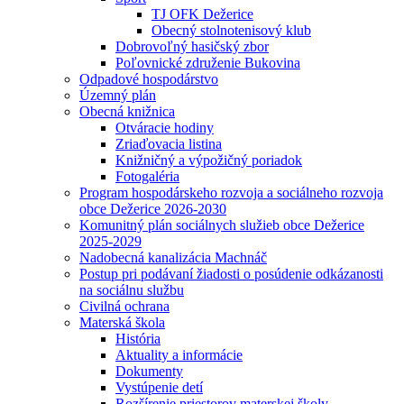
TJ OFK Dežerice
Obecný stolnotenisový klub
Dobrovoľný hasičský zbor
Poľovnické združenie Bukovina
Odpadové hospodárstvo
Územný plán
Obecná knižnica
Otváracie hodiny
Zriaďovacia listina
Knižničný a výpožičný poriadok
Fotogaléria
Program hospodárskeho rozvoja a sociálneho rozvoja
obce Dežerice 2026-2030
Komunitný plán sociálnych služieb obce Dežerice
2025-2029
Nadobecná kanalizácia Machnáč
Postup pri podávaní žiadosti o posúdenie odkázanosti
na sociálnu službu
Civilná ochrana
Materská škola
História
Aktuality a informácie
Dokumenty
Vystúpenie detí
Rozšírenie priestorov materskej školy