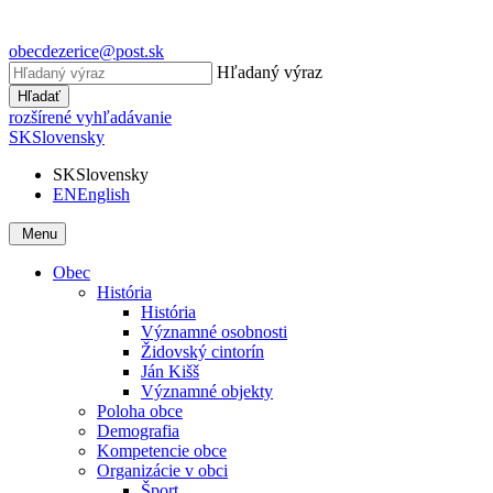
obecdezerice@post.sk
Hľadaný výraz
Hľadať
rozšírené vyhľadávanie
SK
Slovensky
SK
Slovensky
EN
English
Menu
Obec
História
História
Významné osobnosti
Židovský cintorín
Ján Kišš
Významné objekty
Poloha obce
Demografia
Kompetencie obce
Organizácie v obci
Šport