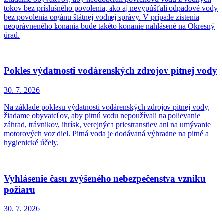
tokov bez príslušného povolenia, ako aj nevypúšťali odpadové vody
bez povolenia orgánu štátnej vodnej správy. V prípade zistenia
neoprávneného konania bude takéto konanie nahlásené na Okresný
úrad.
Pokles výdatnosti vodárenských zdrojov pitnej vody
30. 7.
2026
Na základe poklesu výdatnosti vodárenských zdrojov pitnej vody,
žiadame obyvateľov, aby pitnú vodu nepoužívali na polievanie
záhrad, trávnikov, ihrísk, verejných priestranstiev ani na umývanie
motorových vozidiel. Pitná voda je dodávaná výhradne na pitné a
hygienické účely.
Vyhlásenie času zvýšeného nebezpečenstva vzniku
požiaru
30. 7.
2026