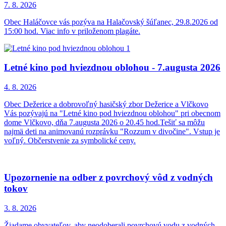
7. 8.
2026
Obec Haláčovce vás pozýva na Halačovský šúľanec, 29.8.2026 od
15:00 hod. Viac info v priloženom plagáte.
Letné kino pod hviezdnou oblohou - 7.augusta 2026
4. 8.
2026
Obec Dežerice a dobrovoľný hasičský zbor Dežerice a Vlčkovo
Vás pozývajú na "Letné kino pod hviezdnou oblohou" pri obecnom
dome Vlčkovo, dňa 7.augusta 2026 o 20.45 hod.Tešiť sa môžu
najmä deti na animovanú rozprávku "Rozzum v divočine". Vstup je
voľný. Občerstvenie za symbolické ceny.
Upozornenie na odber z povrchový vôd z vodných
tokov
3. 8.
2026
Žiadame obyvateľov, aby neodoberali povrchovú vodu z vodných