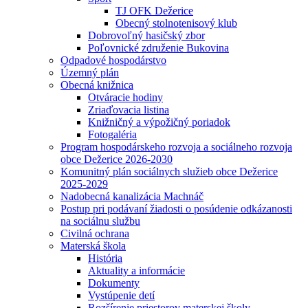
TJ OFK Dežerice
Obecný stolnotenisový klub
Dobrovoľný hasičský zbor
Poľovnické združenie Bukovina
Odpadové hospodárstvo
Územný plán
Obecná knižnica
Otváracie hodiny
Zriaďovacia listina
Knižničný a výpožičný poriadok
Fotogaléria
Program hospodárskeho rozvoja a sociálneho rozvoja
obce Dežerice 2026-2030
Komunitný plán sociálnych služieb obce Dežerice
2025-2029
Nadobecná kanalizácia Machnáč
Postup pri podávaní žiadosti o posúdenie odkázanosti
na sociálnu službu
Civilná ochrana
Materská škola
História
Aktuality a informácie
Dokumenty
Vystúpenie detí
Rozšírenie priestorov materskej školy