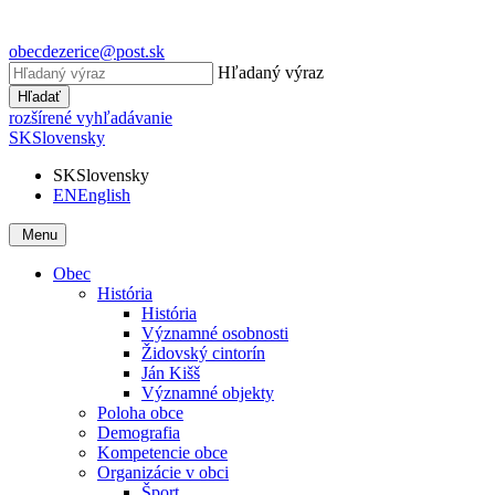
obecdezerice@post.sk
Hľadaný výraz
Hľadať
rozšírené vyhľadávanie
SK
Slovensky
SK
Slovensky
EN
English
Menu
Obec
História
História
Významné osobnosti
Židovský cintorín
Ján Kišš
Významné objekty
Poloha obce
Demografia
Kompetencie obce
Organizácie v obci
Šport