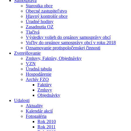
Samospráva
Starostka obce
Obecné zastupiteľstvo
Hlavný kontrolór obce
Úradné hodiny
Zasadnutia OZ
Tlačivá
Výsledky volieb do orgánov samosprávy obcí
Voľby do orgánov samosprávy obcí v roku 2018
Oznamovanie protispoločenskej činnosti
Zverejňovanie
Zmluvy, Faktúry, Objednávky
VZN
Úradná tabula
Hospodárenie
Archív FZO
Faktúry
Zmluvy
Objednávky
Udalosti
Aktuality
Kalendár akcií
Fotogaléria
Rok 2010
Rok 2011