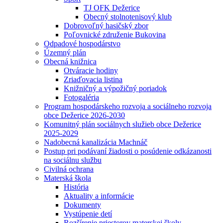
TJ OFK Dežerice
Obecný stolnotenisový klub
Dobrovoľný hasičský zbor
Poľovnické združenie Bukovina
Odpadové hospodárstvo
Územný plán
Obecná knižnica
Otváracie hodiny
Zriaďovacia listina
Knižničný a výpožičný poriadok
Fotogaléria
Program hospodárskeho rozvoja a sociálneho rozvoja
obce Dežerice 2026-2030
Komunitný plán sociálnych služieb obce Dežerice
2025-2029
Nadobecná kanalizácia Machnáč
Postup pri podávaní žiadosti o posúdenie odkázanosti
na sociálnu službu
Civilná ochrana
Materská škola
História
Aktuality a informácie
Dokumenty
Vystúpenie detí
Rozšírenie priestorov materskej školy